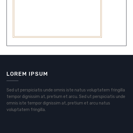
LOREM IPSUM
Sed ut perspiciatis unde omnis iste natus voluptatem fringilla
tempor dignissim at, pretium et arcu. Sed ut perspiciatis unde
omnis iste tempor dignissim at, pretium et arcu natus
voluptatem fringilla.